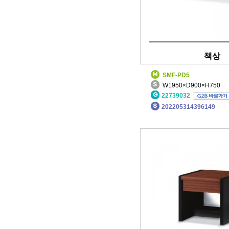
책상
SMF-PD5
W1950×D900×H750
22739032
202205314396149