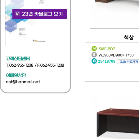
책상
SMF-PD7
W1900×D900×H750
25418708