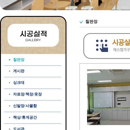
칠판장
칠판장
게시판
싱크대
자료장/책장/옷장
신발장/사물함
책상/휴게공간
도서관