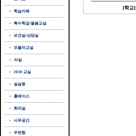
[학교]
학습카페
특수학급/돌봄교실
보건실/상담실
모듈러교실
AI실
2030 교실
실습동
홈베이스
회의실
사무공간
우편함