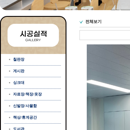
전체보기
칠판장
게시판
싱크대
자료장/책장/옷장
신발장/사물함
책상/휴게공간
도서관