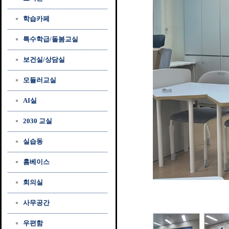
학습카페
특수학급/돌봄교실
보건실/상담실
모듈러교실
AI실
2030 교실
실습동
홈베이스
회의실
사무공간
우편함